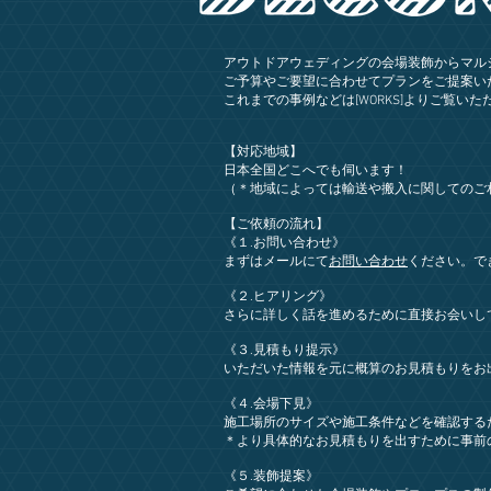
アウトドアウェディングの会場装飾からマル
ご予算やご要望に合わせてプランをご提案い
これまでの事例などは[WORKS]よりご覧いた
【対応地域】
日本全国どこへでも伺います！
（＊地域によっては輸送や搬入に関してのご
【ご依頼の流れ】​
《１.お問い合わせ》
まずはメールにて
お問い合わせ
ください。で
《２.ヒアリング》
さらに詳しく話を進めるために直接お会いし
《３.見積もり提示》
いただいた情報を元に概算のお見積もりをお
《４.会場下見》
施工場所のサイズや施工条件などを確認する
​＊より具体的なお見積もりを出すために事
《５.装飾提案》